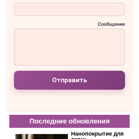
е
л
е
ф
о
Сообщение
н
у
Отправить
Последние обновления
Нанопокрытие для