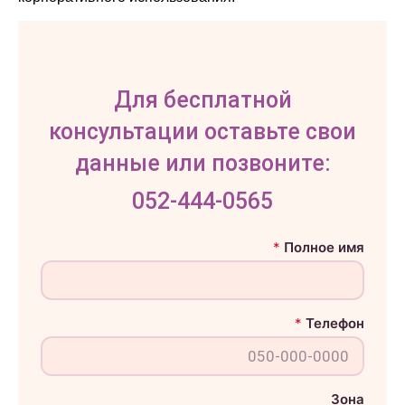
Для бесплатной
консультации оставьте свои
данные или позвоните:
052-444-0565
*
Полное имя
П
о
л
н
о
е
*
Телефон
и
м
я
п
о
т
Зона