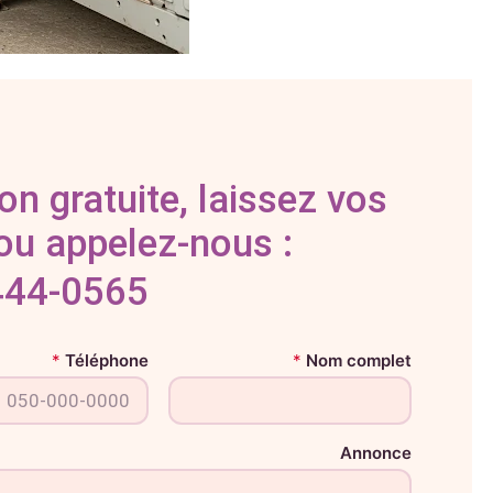
on gratuite, laissez vos
u appelez-nous :
444-0565
*
Téléphone
*
Nom complet
N
o
m
T
é
l
Annonce
é
p
h