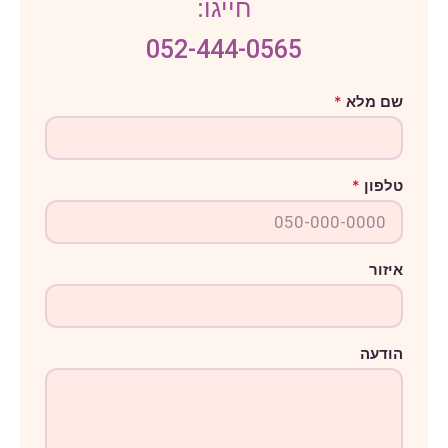
חייגו:
052-444-0565
א
שם מלא
*
י
ז
ו
ר
ש
טלפון
*
ם
מ
ל
א
איזור
הודעה