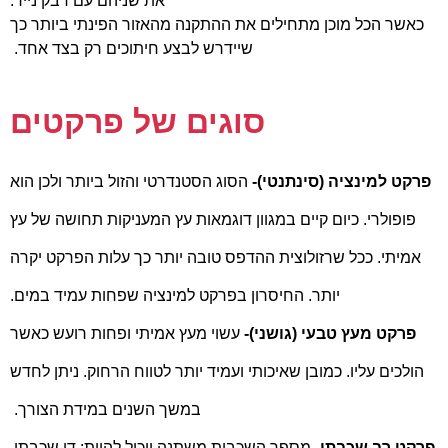
את שניהם עם דבק נייר.
כאשר הכל מוכן מתחילים את ההתקנה מהאזור הפינתי ביותר כך
שיידרש לבצע חיתוכים רק בצד אחד.
סוגים של פרקטים
פרקט למינציה (סינתנטי)-
הסוג הסטנדרטי והזול ביותר ולכן הוא
פופולרי. כיום קיים במגוון דוגמאות עץ המעניקות תחושה של עץ
אמיתי. ככל שרזולוצית ההדפס טובה יותר כך עלות הפרקט יקרה
יותר. החיסרון בפרקט למינציה שפחות עמיד במים.
פרקט מעץ טבעי (גושני)-
עשוי מעץ אמיתי ופחות רועש כאשר
הולכים עליו. כמובן שאיכותי ועמיד יותר לטווח הרחוק. ניתן לחדש
במשך השנים במידת הצורך.
פרקט רב שכבתי-
מספר השכבות משתנה ויכול להיות: דו שכבתי,