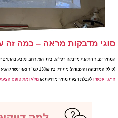
סוגי מדבקות מראה – כמה זה ע
המחיר עבור התקנת מדבקה רפלקטיבית הוא רחב ונקבע בהתאם למ
(כולל המדבקה והעבודה)
מתחיל בין 130₪ למ״ר
ואף
עשוי להגיע ל200₪-0₪
חייג.י עכשיו
לקבלת הצעת מחיר מדויקת או
מלאו את טופס הצעת 