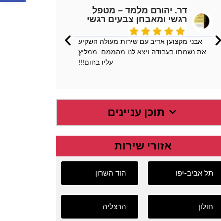
דר. יהורם מלמד – מטפל
ליא
רגשי ומאבחן צבעים רגשי
הגיע אלי
אבני מקצוען אדיב עם שירות מעולה השקיע
ה
את נשמתו בעבודה ויצא לנו מהממם. ממליץ
עליו בחום!!!
תוכן עניינים
אזורי שירות
תל אביב-יפו
הוד השרון
חולון
הרצליה