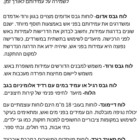
לשמירה על עמידותם לאורך זמן.
לוח גבס אדום-
לוחות גבס אדומים מצויים בגוון ורוד-אדמדם
ומשדרגים את עמידותם בפני אש באמצעות תוסף מיוחד. ישנם
שונים בדרגות עמידות, וחשוב לבדוק את הדרישות לעמידות באש
לפני הרכישה. מיועדים לשימוש בתשתית במשרדים, כשדרישה
נפוצה היא עמידות בפני אש, שיהיה ידוע את הדרגה הנדרשת
למקום ההתקנה.
לוח גבס ורוד-
משמש למבנים הדורשים עמידות משופרת באש.
משמש ליישום מחיצות הפרדה מעכבות אש.
לוח גבס רגיל או עמיד במים עם רדיד אלומיניום בגב
הלוח-
מיועד לחיפוי פנימי של קירות חיצוניים.
לוח דיימונד-
לוחות בעובי 18 מ"מ הינם לוחות עוצמתיים עם
יכולת נגיפה מובלטת. הם עמידים בפני מים ואש, ומתאימים בעיקר
לשימוש במקומות ציבוריים החשופים למכות חזקות, כמו גני ילדים,
בתי אבות, בתי חולים, ובתי ספר.
לוח סאונד בורד-
לוחות מיוחדים המיוצרים בחברת אורבונד