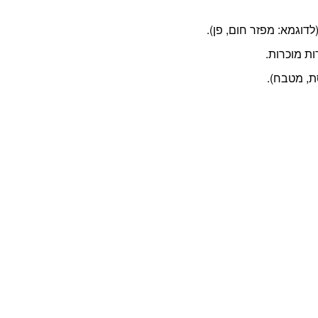
דוגמא: מפזר חום, פן).
ת מוכרות.
ת, מטבח).