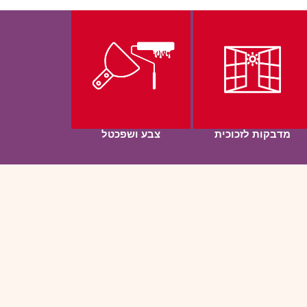
מדבקות לזכוכית
צבע ושפכטל