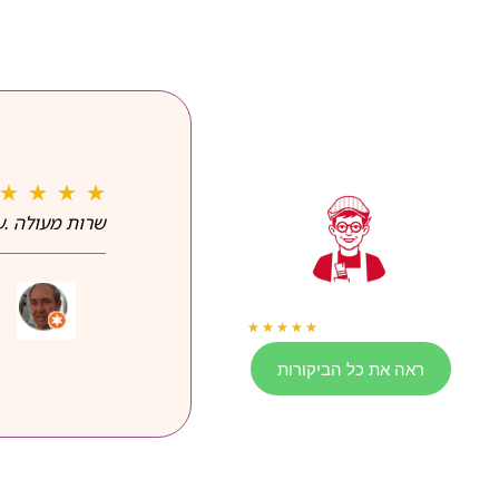
★
★
★
★
שרות מעולה .עב
שירותי הנדימן ותחזוקה
★
★
★
★
★
161 Google Reviews
ראה את כל הביקורות