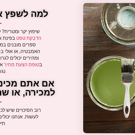
למה לשפץ א
שיפוץ יקר ומטריח? 
הדבקת טפט
בפינת א
ספרים מובנים במ
האמבטיה, או אולי ב
ומהירים יכולים לגר
ב
טופס הצעת מחיר
את
נגש
אם אתם מכינ
למכירה, או ש
רוב הסיכויים שיש ל
תיק