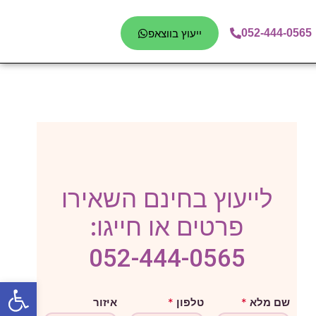
052-444-0565
ייעוץ בווצאפ
לייעוץ בחינם השאירו
פרטים או חייגו:
052-444-0565
פתח סרגל
ה
שם מלא
*
טלפון
*
איזור
ו