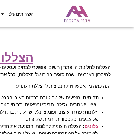
השירותים שלנו
הצללות
הצללות לחלונות הן פתרון חשוב ופופולרי לבתים ועסקים 
לחיסכון באנרגיה. ישנם סוגים רבים של הצללות, ולכל אחד 
הנה כמה מהאפשרויות הנפוצות להצללת חלונות:
תריסים:
מציעים שליטה טובה בכמות האור והפרטיות, 
PVC. יש תריסי גלילה, תריסי ונציאנים ותריסי הזזה.
וילונות:
פתרון עיצובי ופונקציונלי. יש וילונות בד, וי
של צבעים, טקסטורות ורמות שקיפות.
צלונים
:
הצללה חיצונית לחלונות, המונעת את חדירת
ולשמירה על טמפרטורה נעימה. יש צלונים חשמליים וצ