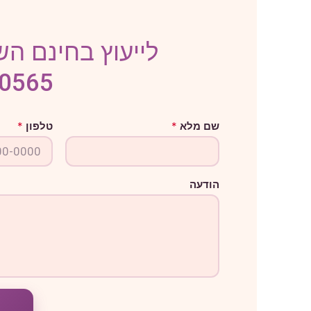
לייעוץ בחינם השא
-0565
א
שם מלא
*
טלפון
*
י
ז
ו
ר
ט
הודעה
ל
פ
ו
ן
ה
ו
ד
ע
ה