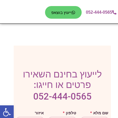
052-444-0565
ייעוץ בווצאפ
לייעוץ בחינם השאירו
פרטים או חייגו:
052-444-0565
פתח סרגל
א
שם מלא
*
טלפון
*
איזור
י