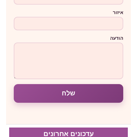
ן
ה
ו
איזור
ד
ע
ה
הודעה
שלח
עדכונים אחרונים