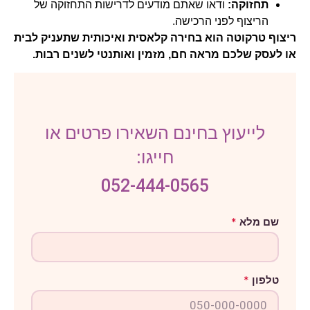
תחזוקה:
ודאו שאתם מודעים לדרישות התחזוקה של
הריצוף לפני הרכישה.
ריצוף טרקוטה הוא בחירה קלאסית ואיכותית שתעניק לבית
או לעסק שלכם מראה חם, מזמין ואותנטי לשנים רבות.
לייעוץ בחינם השאירו פרטים או
חייגו:
052-444-0565
א
שם מלא
*
י
ז
ו
ר
ט
טלפון
*
ל
פ
ו