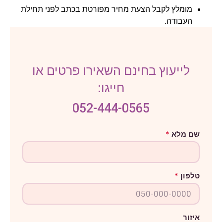
מומלץ לקבל הצעת מחיר מפורטת בכתב לפני תחילת
העבודה.
לייעוץ בחינם השאירו פרטים או
חייגו:
052-444-0565
מ
שם מלא
*
ל
א
ה
ו
ד
טלפון
*
ע
ה
א
י
ז
ו
איזור