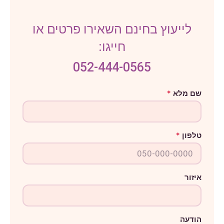
לייעוץ בחינם השאירו פרטים או
חייגו:
052-444-0565
ט
שם מלא
*
ל
פ
ו
ן
מ
טלפון
*
ל
א
ש
ם
איזור
הודעה