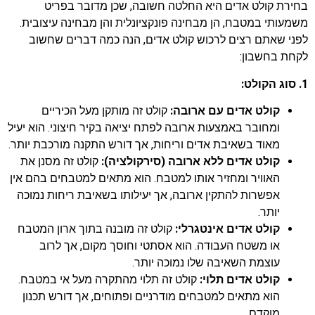
בחירת קולט אדים היא החלטה חשובה, שכן מדובר בפריט
משמעותי במטבח, הן מבחינה פונקציונלית והן מבחינה עיצובית.
לפני שאתם רצים לרכוש קולט אדים, הנה כמה דברים שחשוב
לקחת בחשבון:
1. סוג הקולט:
קולט אדים עם ארובה:
קולט זה מותקן מעל הכיריים
ומחובר באמצעות ארובה לפתח יציאה בקיר חיצוני. הוא יעיל
מאוד בשאיבת אדים וריחות, אך דורש התקנה מורכבת יותר.
קולט אדים ללא ארובה (סירקולציה):
קולט זה מסנן את
האוויר ומחזיר אותו למטבח. הוא מתאים למטבחים בהם אין
אפשרות להתקין ארובה, אך יעילותו בשאיבת ריחות נמוכה
יותר.
קולט אדים אינטגרלי:
קולט זה מובנה בתוך ארון המטבח
או משטח העבודה. הוא אסתטי וחוסך מקום, אך לרוב
עוצמת השאיבה שלו נמוכה יותר.
קולט אדים תלוי:
קולט זה תלוי מהתקרה מעל אי במטבח.
הוא מתאים למטבחים מודרניים ופתוחים, אך דורש תכנון
מוקדם.