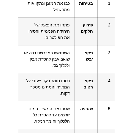
1
בטיחות
כבו את המזגן ונתקו אותו
מהחשמל.
2
פירוק
פתחו את הפאנל של
חלקים
היחידה הפנימית והסירו
את הפילטרים.
3
ניקוי
השתמשו במברשת רכה או
יבש
שואב אבק להסרת אבק
ולכלוך גס.
4
ניקוי
רססו חומר ניקוי ייעודי על
רטוב
המאייד והמתינו מספר
דקות.
5
שטיפה
שטפו את המאייד במים
זורמים עד להסרת כל
הלכלוך וחומר הניקוי.