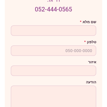
052-444-0565
ט
שם מלא
*
ל
פ
ו
ן
ש
טלפון
*
ם
א
י
ז
ו
ר
איזור
הודעה