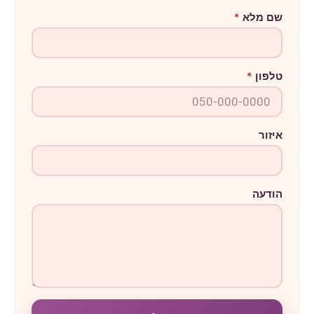
מ
שם מלא
*
ל
א
ש
ם
ט
טלפון
*
ל
פ
ו
ן
איזור
הודעה