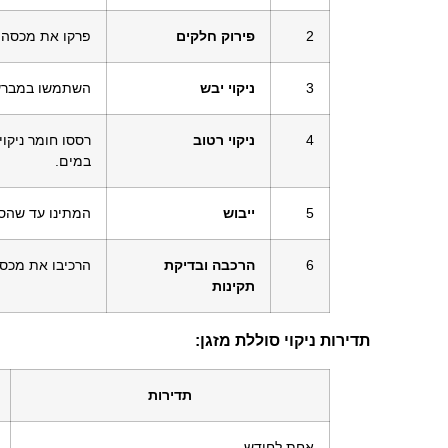
2
פירוק חלקים
פרקו את מכסה ה
3
ניקוי יבש
השתמשו במברשת 
4
ניקוי רטוב
רססו חומר ניקוי
במים.
5
ייבוש
המתינו עד שהסו
6
הרכבה ובדיקת
הרכיבו את מכסה
תקינות
תדירות ניקוי סוללת מזגן:
תדירות
אחת לחודש