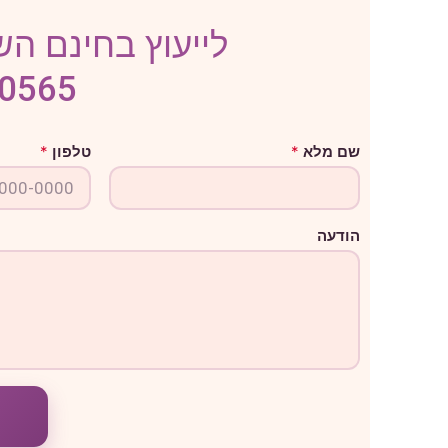
לייעוץ בחינם השא
-0565
א
שם מלא
*
טלפון
*
י
ז
ו
ר
ט
הודעה
ל
פ
ו
ן
ש
ם