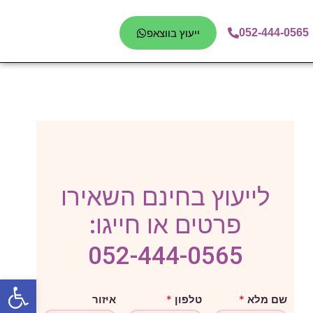
052-444-0565
ייעוץ בווצאפ
לייעוץ בחינם השאירו
פרטים או חייגו:
052-444-0565
פתח סרגל
מ
שם מלא
*
טלפון
*
איזור
ל