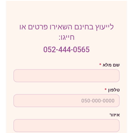
לייעוץ בחינם השאירו פרטים או
חייגו:
052-444-0565
א
שם מלא
*
י
ז
ו
ר
ה
טלפון
*
ו
ד
ע
ה
מ
ל
איזור
א