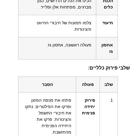
הכנת
הכינו את הכלים הדרושים, כגון
כלים
מברגים, מפתחות אלן ופלייר.
תיעוד
צלמו תמונות של חיבורי החיווט
והצינורות.
אחסון
פעולה ראשונה, אחסון גז.
גז
שלבי פירוק כלליים:
שלב
פעולה
הסבר
1
פירוק
פתחו את מכסה המזגן
יחידה
ופרקו את הפילטרים. נתקו
פנימית
את חיבורי החשמל
והצינורות. פרקו את
היחידה הפנימית
מהתושבת.