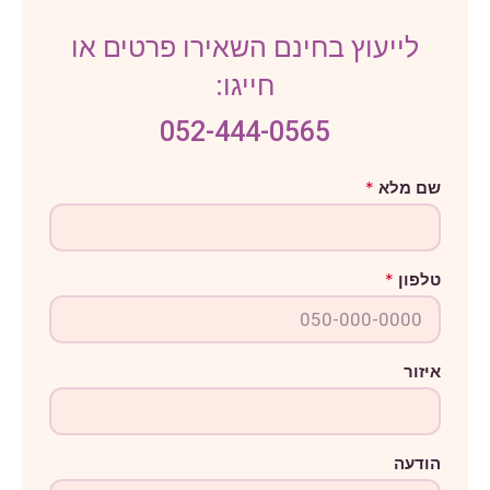
לייעוץ בחינם השאירו פרטים או
חייגו:
052-444-0565
ה
שם מלא
*
ו
ד
ע
ה
ש
טלפון
*
ם
ט
ל
פ
ו
ן
איזור
הודעה