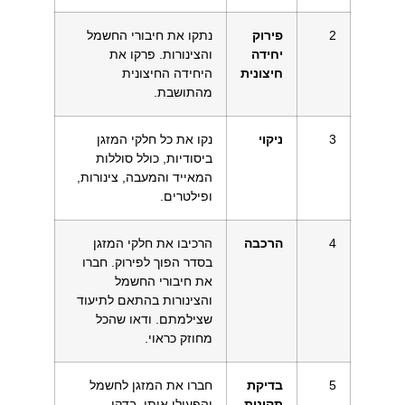
2
פירוק
נתקו את חיבורי החשמל
יחידה
והצינורות. פרקו את
חיצונית
היחידה החיצונית
מהתושבת.
3
ניקוי
נקו את כל חלקי המזגן
ביסודיות, כולל סוללות
המאייד והמעבה, צינורות,
ופילטרים.
4
הרכבה
הרכיבו את חלקי המזגן
בסדר הפוך לפירוק. חברו
את חיבורי החשמל
והצינורות בהתאם לתיעוד
שצילמתם. ודאו שהכל
מחוזק כראוי.
5
בדיקת
חברו את המזגן לחשמל
תקינות
והפעילו אותו. בדקו