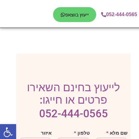
052-444-0565
ייעוץ בווצאפ
לייעוץ בחינם השאירו
פרטים או חייגו:
052-444-0565
פתח סרגל
מ
שם מלא
*
טלפון
*
איזור
ל