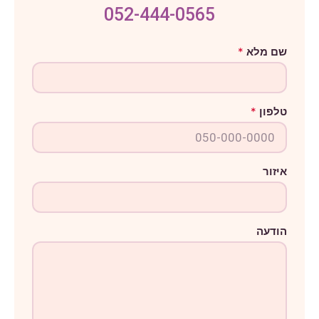
052-444-0565
ה
שם מלא
*
ו
ד
ע
ה
ט
טלפון
*
ל
פ
ו
ן
מ
ל
איזור
א
הודעה