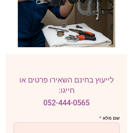
לייעוץ בחינם השאירו פרטים או
חייגו:
052-444-0565
ט
שם מלא
*
ל
פ
ו