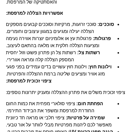
והאסתטיקה של המרפסת.
אפשרויות הצללה למרפסת:
סוככים:
סוככי זרועות, מרקיזות וסוככים קבועים מספקים
הצללה יעילה ומגיעים במגוון עיצובים וחומרים.
פרגולות:
פרגולות עץ או אלומיניום יוצרות אווירה נעימה
ומציעות הצללה חלקית או מלאה בהתאם לעיצוב.
רשתות צל:
רשתות צל הן פתרון פשוט וזול יחסית
המספק הצללה קלה ומראה אוורירי.
וילונות חוץ:
וילונות חוץ עשויים בדים עמידים בפני פגעי
מזג אוויר ומציעים שליטה ברמת ההצללה והפרטיות.
ציפוי זכוכית למרפסת:
ציפוי זכוכית משלים את פתרון ההצללה ומעניק יתרונות נוספים:
הפחתת חום:
ציפוי סולארי מפחית את כמות החום
החודרת למרפסת ומשפר את הבידוד התירמי.
שמירה על פרטיות:
ציפוי חלבי או מראה חד כיוונית
מאפשר לכם ליהנות מפרטיות מבלי לוותר על אור טבעי.
הגנה מפני קרינת UV:
הציפוי חוסם את מרבית קרני ה-