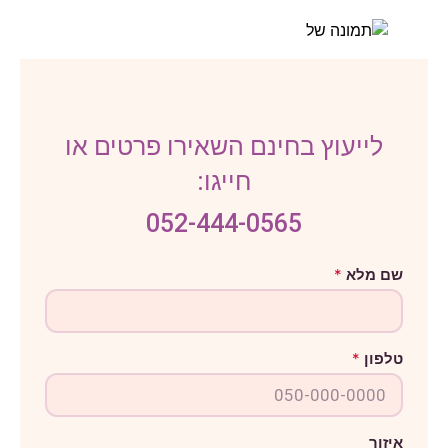
לייעוץ בחינם השאירו פרטים או
חייגו:
052-444-0565
ש
שם מלא
*
ם
א
י
ז
ו
טלפון
*
ר
ט
ל
פ
ו
ן
איזור