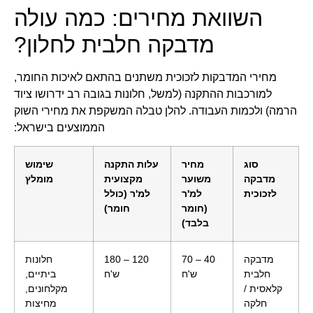
השוואת מחירים: כמה עולה
מדבקה חלבית לחלון?
מחירי המדבקות לזכוכית משתנים בהתאם לאיכות החומר,
למורכבות ההתקנה (למשל, חלונות בגובה רב ידרושו ציוד
הרמה) ולכמות העבודה. להלן טבלה המשקפת את מחירי השוק
הממוצעים בישראל:
סוג
מחיר
עלות התקנה
שימוש
מדבקה
משוער
מקצועית
מומלץ
לזכוכית
למ'ר
למ'ר (כולל
(חומר
חומר)
בלבד)
מדבקה
40 – 70
120 – 180
חלונות
חלבית
ש'ח
ש'ח
ביתיים,
קלאסית /
מקלחונים,
חלקה
מחיצות