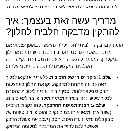
להשתנות בהתאם למתקין, לאזור הגיאוגרפי ולתנאי השטח.
מדריך עשה זאת בעצמך: איך
להתקין מדבקה חלבית לחלון?
התקנת מדבקה חלבית לחלון יכולה להיעשות באופן עצמאי אם
מדובר בשטח קטן כמו חלון בודד בחדר שירותים או חלון
במקלחון. המפתח להצלחה הוא עבודה מסודרת ונקייה. הנה
השלבים המקצועיים להתקנה ביתית מוצלחת:
שלב 1: ניקוי יסודי של הזכוכית.
כל גרגר אבק או לכלוך
ייראה כבועה מתחת למדבקה. נקו את החלון באמצעות
תרסיס ניקוי חלונות וסכין גירוד ייעודית לזכוכית להסרת
לכלוך עיקש. נגבו בעזרת מטלית מיקרופייבר ללא סיבים.
שלב 2: הכנת תמיסת ההדבקה.
קחו בקבוק תרסיס
(שפריצר), מלאו אותו במים נקיים והוסיפו 3-4 טיפות של
סבון כלים נוזלי. ניערו היטב. הסבון יעכב את פעולת הדבק
ויאפשר לכם להזיז את המדבקה למקומה המדויק.