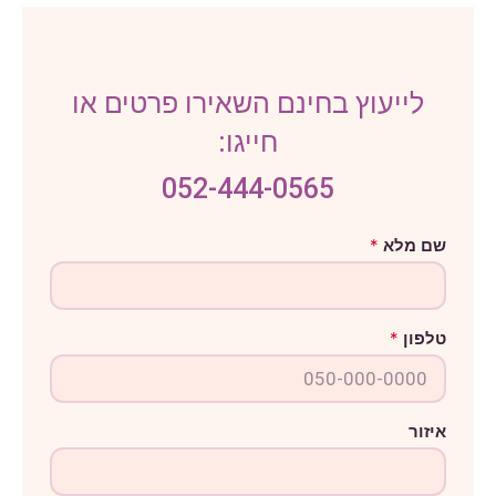
לייעוץ בחינם השאירו פרטים או
חייגו:
052-444-0565
ט
שם מלא
*
ל
פ
ו
ן
מ
טלפון
*
ל
א
ה
ו
ד
ע
איזור
ה