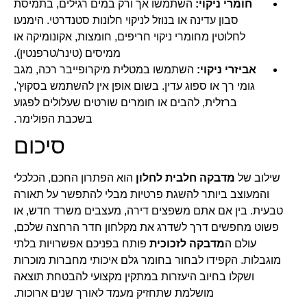
חומרי ניקוי:
השתמשו אך ורק במים רגילים, בתמיסת
סבון עדינה או בנוזל לניקוי חלונות סטנדרטי. הימנעו
לחלוטין מחומרי ניקוי חריפים, חומצות, אקונומיקה או
ממיסים (טינר/טרפנטין).
אביזרי ניקוי:
השתמשו במטלית מיקרופייבר רכה, מגב
גומי רך או ספוג עדין. בשום אופן אין להשתמש בסקוץ',
ברזלית, להבים או חומרים שורטים שעלולים לפגוע
בשכבת הפולימר.
סיכום
שילוב של
מדבקה חלבית לחלון
הוא הפתרון החכם, הכלכלי
והמעוצב ביותר להשגת פרטיות מבלי להתפשר על תאורה
טבעית. בין אם אתם משפצים דירה, מעצבים משרד חדש, או
פשוט מחפשים דרך לשדרג את מקלחון חדר הרחצה שלכם,
עולם ה
מדבקה לזכוכית
פותח בפניכם אפשרויות בלתי
מוגבלות. הקפידו לבחור בחומר גלם איכותי מחברות מוכרות
ושקלו בחיוב היעזרות במתקין מקצועי להבטחת תוצאה
מושלמת שתחזיק מעמד לאורך שנים ארוכות.