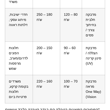
משרד
מדבקה
80 – 120
180 – 250
חדרי ישיבות,
חלבית
ש'ח
ש'ח
מיתוג עסקי,
בחיתוך
דלתות ראווה
צורני /
פסים
מדבקת
60 – 90
150 – 200
חלונות
הצללה /
ש'ח
ש'ח
הפונים
סינון קרינה
לדרום/מערב,
(UV)
מרפסות
שמש
מדבקת
70 – 100
160 – 220
משרדים
מראה
ש'ח
ש'ח
בקומת קרקע,
(One Way
חלונות
Vision)
פרטיות ביום
*המחירים המוצגים בטבלה הם בגדר הערכה בלבד ועשויים