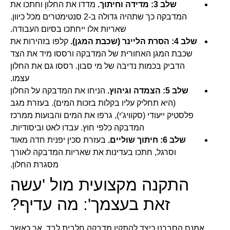
שלב 3: מדידה וחיתוך.
מדדו את החלון וחתכו את
המדבקה כך שתהיה גדולה ב-2 סנטימטרים מכל כיוון.
שאריות אלו ייחתכו בסיום העבודה.
שלב 4: הסרת הליינר (שכבת המגן).
קלפו בזהירות את
שכבת המגן האחורית של המדבקה ורססו מיד את הצד
הדביק בכמות נדיבה של מי סבון. רססו גם את החלון
עצמו.
שלב 5: הצמדה וגיהוץ.
הניחו את המדבקה על החלון
(היא תחליק עליו בקלות בזכות המים). בעזרת מגב
פלסטיק ייעודי (סקוויג'י), גרפו את המים והבועות ממרכז
המדבקה כלפי חוץ. עבדו לאט וביסודיות.
שלב 6: חיתוך שוליים.
בעזרת סכין יפנית חדה מאוד
וסרגל, חתכו בעדינות את שאריות המדבקה לאורך
מסגרת החלון.
התקנה מקצועית מול 'עשה
זאת בעצמך': מה עדיף?
אמנם הסברנו כיצד להתקין מדבקה חלבית לבד, אך כאשר