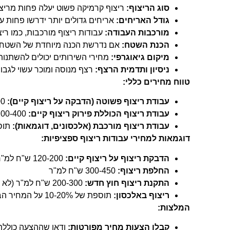
סוג הריצוף:
ריצוף קרמיקה פשוט יעלה פחות מריצו
גודל האריחים:
אריחים גדולים יותר ידרשו פחות עבו
מורכבות העבודה:
עבודות ריצוף מורכבות, כמו ריצו
הכנת השטח:
אם נדרשת הכנה מיוחדת של השטח, כמו
מיקום גיאוגרפי:
מחירי השירותים יכולים להשתנות 
ניסיון ותדמית הרצף:
רצף מנוסה ומוכר עשוי לגבות
טווח מחירים כללי:
עבודת ריצוף פשוטה (הדבקה על ריצוף קיים):
100-200 ש"ח למ"ר
עבודת ריצוף הכוללת פירוק ריצוף קיים:
200-400 ש"ח למ"ר
עבודת ריצוף מורכבת (אלכסונים, דוגמאות):
תוספת של %
דוגמאות למחירי עבודות ריצוף ספציפיות:
הדבקת ריצוף על ריצוף קיים:
120-200 ש"ח למ"ר
החלפת ריצוף:
300-450 ש"ח למ"ר
התקנת ריצוף חוץ חדש:
200-300 ש"ח למ"ר (לא כולל הכנת שטח)
ריצוף באלכסון:
תוספת של 10-20% על המחיר הבסיסי
המלצות:
קבלו הצעות מחיר מפורטות:
ודאו שההצעה כוללת א