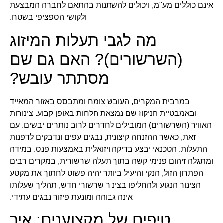
אינם כוללים מע"מ, ויכולים להשתנות בהתאם לחברה המבצעת
ולקושי הספציפי בשטח.
מה לגבי תעלות המיזוג
(השרשורים)? האם גם שם
מסתתר עובש?
במרבית המקרים, העובש צומח ומתבסס באזור המאייד
ובאמבטיית הניקוז שם נמצאת הלחות באופן קבוע. צינורות
האוויר (השרשורים) המובילים לחדרים לרוב נותרים יבשים. עם
זאת, כאשר ההזנחה קיצונית, נבגים עפים ונדבקים לדפנות
התעלות. הטכנאי יבצע בדיקה ויזואלית באמצעות פנס. במידה
ומתגלה זיהום פנימי קשה בתוך תעלה שרשורית, במקרים רבים
הפתרון הזול, הנקי והיעיל ביותר יהיה פשוט לחתוך את מקטע
הצינור הנגוע ולהחליפו בצינור שרשורי חדש, תהליך שעלותו
אינה גבוהה ומונעת פיזור נבגים עתידי.
טיפים של מקצוענים: איך