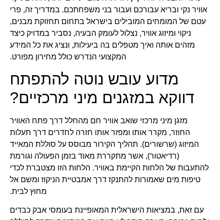
אוויר נקי ובריא עבורכם ועבור בני משפחתכם. במדריך זה, פרי
עטם של המומחים המובילים בישראל בתחום תחזוקת מבנים,
ניקוי ומיזוג אוויר, נצלול לעומק הבעיה, נסביר במדויק כיצד
מזהים אותה ואיך מטפלים בה ביעילות, ונציג את כל המידע
המקצועי הנדרש כולל מחירון מפורט.
מדוע עובש נוטה להתפתח
דווקא במזגנים מיני מרכזיים?
מזגן מיני מרכזי שואב אוויר חם מהחלל דרך פתח האוויר
החוזר, מקרר אותו ומפזר אותו חזרה לחדרים דרך תעלות
המיזוג (שרשורים). תהליך הקירור מבוסס על סוללת המאייד
(רדיאטור), אשר מתקררת מאוד בזמן הפעולה וגורמת
להתעבות של הלחות הקיימת באוויר. הלחות הזו מצטברת לכדי
טיפות מים שאמורות להתנקז דרך אמבטיית הניקוז ומשם אל
מחוץ לבית.
עם זאת, במציאות הישראלית המאופיינת בעומסי אבק כבדים