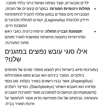
ילדים ומבוגרים, קוצר נשימה ושיעול כרוני בלתי מוסבר.
מחלות זיהומיות חמורות:
במקרים קיצוניים של הזנחה,
הצטברות מים עומדים במזגן עלולה להוביל להתפתחות
חיידק הלגיונלה (Legionella), הגורם למחלת הלגיונרים
המסכנת חיים.
תסמונת הבניין החולה:
עייפות כרונית, כאבי ראש
וסחרחורות כתוצאה מחשיפה ממושכת לאוויר מזוהם
מתוך המערכת.
אילו סוגי עובש נפוצים במזגנים
שלנו?
במערכות מיזוג בישראל ניתן למצוא מספר סוגים של מזהמים
ביולוגיים. המוכר ביניהם הוא עובש מסוג אספרגילוס
(Aspergillus), אשר נבגיו נישאים באוויר בקלות. סוג נוסף
ומדאיג הוא העובש השחור (Stachybotrys), המייצר רעלנים
(מיקוטוקסינים) הנחשבים למסוכנים מאוד למערכת העצבים
והנשימה. נוכחותם של אלו ממחישה מדוע אסור להתפשר על
איכות האוויר בבית.