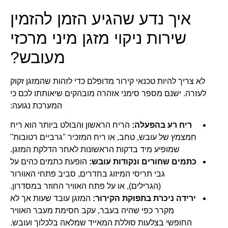
איך נדע שהגיע הזמן להזמין
שירות ניקוי מזגן מיני מרכזי
מעובש?
לא צריך להיות טכנאי קירור מדופלם כדי לזהות שהמזגן זקוק
לעזרה. ישנם מספר סימני אזהרה מובהקים שיאותתו לכם כי
המערכת נגועה:
ריח רע בהפעלה:
הריח הראשון והבולט ביותר הוא ריח
חמצמץ של עובש, טחב, או ריח המזכיר "גרביים רטובות"
שמופיע מיד בדקות הראשונות לאחר הדלקת המזגן.
כתמים שחורים ונקודות עובש:
הופעת כתמים כהים על
גבי תריסי המיזוג בחדרים, סביב פתחי האוורור
(הגרילים), או על פתח האוויר החוזר במסדרון.
ירידה ניכרת בתפוקת הקירור:
המזגן עובד שעות אך לא
מקרר כפי שהיה בעבר, עקב חסימת מעבר האוויר
החופשי בצלעות סוללת המאייד שמלאה בלכלוך ועובש.