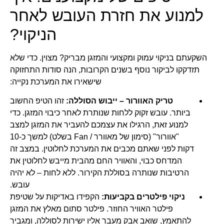
למנוע את חזרת העובש לאחר
הניקוי?
השקעתם בניקוי עמוק ומקצועי והמזגן מבריק? מצוין. כדי שלא
תזדקקו לביקור נוסף בשנים הקרובות, הנה סודות התחזוקה
שישאירו את המערכת נקייה:
טריק האוורור – ייבוש הסוללה:
זהו הטיפ החשוב
ביותר. עובש זקוק ללחות שנותרת לאחר כיבוי המזגן. כדי
למנוע זאת, הרגילו את עצמכם להעביר את המזגן למצב
"אוורור" (סימון של מאוורר / Fan בשלט) למשך כ-10
דקות לפני שאתם מכבים את המערכת לחלוטין. במצב זה
המדחס כבוי, והאוויר החם מהבית מייבש לחלוטין את
הרטיבות שנותרה בסוללת הקירור. ללא לחות – לא יהיה
עובש.
ניקוי פילטרים בקביעות:
הקפידו באדיקות על שטיפת
פילטר האוויר החוזר. פילטר סתום מאלץ את המזגן
להתאמץ, שואב אבק מעבר אליו ישירות לסוללה, ומגביר