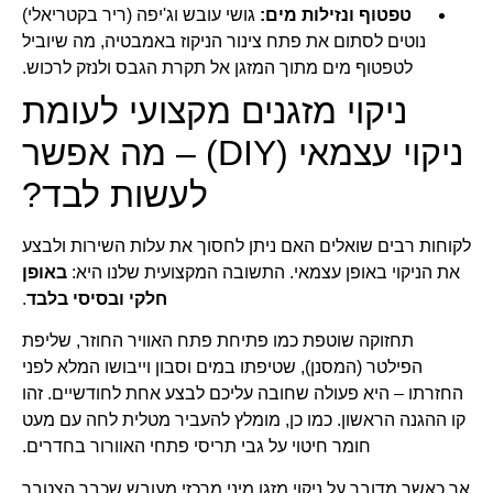
טפטוף ונזילות מים:
גושי עובש וג'יפה (ריר בקטריאלי)
נוטים לסתום את פתח צינור הניקוז באמבטיה, מה שיוביל
לטפטוף מים מתוך המזגן אל תקרת הגבס ולנזק לרכוש.
ניקוי מזגנים מקצועי לעומת
ניקוי עצמאי (DIY) – מה אפשר
לעשות לבד?
לקוחות רבים שואלים האם ניתן לחסוך את עלות השירות ולבצע
את הניקוי באופן עצמאי. התשובה המקצועית שלנו היא:
באופן
חלקי ובסיסי בלבד
.
תחזוקה שוטפת כמו פתיחת פתח האוויר החוזר, שליפת
הפילטר (המסנן), שטיפתו במים וסבון וייבושו המלא לפני
החזרתו – היא פעולה שחובה עליכם לבצע אחת לחודשיים. זהו
קו ההגנה הראשון. כמו כן, מומלץ להעביר מטלית לחה עם מעט
חומר חיטוי על גבי תריסי פתחי האוורור בחדרים.
אך כאשר מדובר על ניקוי מזגן מיני מרכזי מעובש שכבר הצטבר