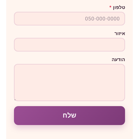
ה
טלפון
*
ו
ד
ע
ה
איזור
הודעה
שלח