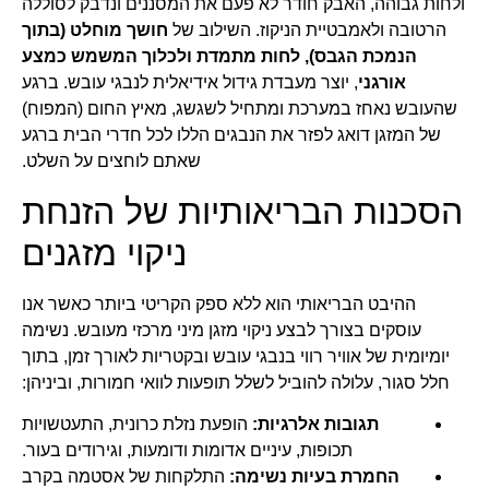
ולחות גבוהה, האבק חודר לא פעם את המסננים ונדבק לסוללה
הרטובה ולאמבטיית הניקוז. השילוב של
חושך מוחלט (בתוך
הנמכת הגבס), לחות מתמדת ולכלוך המשמש כמצע
אורגני
, יוצר מעבדת גידול אידיאלית לנבגי עובש. ברגע
שהעובש נאחז במערכת ומתחיל לשגשג, מאיץ החום (המפוח)
של המזגן דואג לפזר את הנבגים הללו לכל חדרי הבית ברגע
שאתם לוחצים על השלט.
הסכנות הבריאותיות של הזנחת
ניקוי מזגנים
ההיבט הבריאותי הוא ללא ספק הקריטי ביותר כאשר אנו
עוסקים בצורך לבצע ניקוי מזגן מיני מרכזי מעובש. נשימה
יומיומית של אוויר רווי בנבגי עובש ובקטריות לאורך זמן, בתוך
חלל סגור, עלולה להוביל לשלל תופעות לוואי חמורות, וביניהן:
תגובות אלרגיות:
הופעת נזלת כרונית, התעטשויות
תכופות, עיניים אדומות ודומעות, וגירודים בעור.
החמרת בעיות נשימה:
התלקחות של אסטמה בקרב