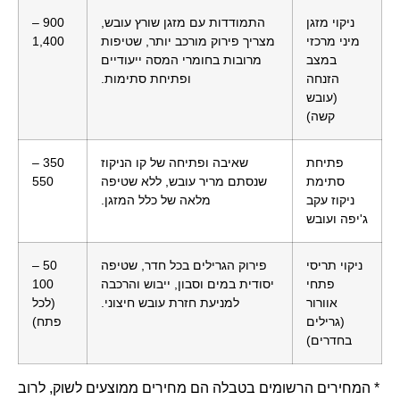
ניקוי מזגן
התמודדות עם מזגן שורץ עובש,
900 –
מיני מרכזי
מצריך פירוק מורכב יותר, שטיפות
1,400
במצב
מרובות בחומרי המסה ייעודיים
הזנחה
ופתיחת סתימות.
(עובש
קשה)
פתיחת
שאיבה ופתיחה של קו הניקוז
350 –
סתימת
שנסתם מריר עובש, ללא שטיפה
550
ניקוז עקב
מלאה של כלל המזגן.
ג'יפה ועובש
ניקוי תריסי
פירוק הגרילים בכל חדר, שטיפה
50 –
פתחי
יסודית במים וסבון, ייבוש והרכבה
100
אוורור
למניעת חזרת עובש חיצוני.
(לכל
(גרילים
פתח)
בחדרים)
* המחירים הרשומים בטבלה הם מחירים ממוצעים לשוק, לרוב