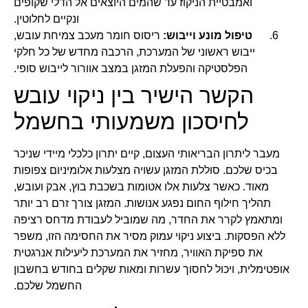
ואמבטיית הניקוז עד שהמים היוצאים אל הדלי שקופים
ונקיים לחלוטין.
טיפול מונע וייבוש:
ריסוס חומר מעכב צמיחת עובש,
ייבוש ראשוני של המערכת, הרכבה מחדש של כל חלקי
הפלסטיקה והפעלת המזגן במצב אוורור לייבוש סופי.
הקשר הישיר בין ניקוי עובש
לחיסכון משמעותי בחשמל
מעבר ליתרון הבריאותי העצום, קיים יתרון כלכלי מיידי שניכר
בכיס שלכם. סוללת המזגן עשויה מצלעות אלומיניום צפופות
מאוד. כאשר צלעות אלו אטומות בשכבת בוץ, אבק ועובש,
תהליך חילוף החום נפגע אנושות. המזגן צורך זרם רב יותר
ומתאמץ לקרר את החדר, מה שמוביל לעבודת מדחס רציפה
ללא הפסקות. ביצוע ניקוי עמוק מסיר את החסימה הזו, משפר
את ספיקת האוויר, מחזיר את המערכת ליעילות אנרגטית
אופטימלית, ויכול לחסוך עשרות ומאות שקלים בחודש בחשבון
החשמל שלכם.