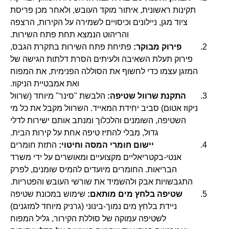
תקינות ראשונית, איתור מוקד העובש, ולאחר מכן פריסת
ציוד מגן, ניילונים וכיסויים לשמירה על הקירות, הרצפה
והריהוט הנמצא תחת פתח השירות.
פירוק מבוקר:
פתיחת פתח השירות בתקרת הגבס,
פירוק תעלת השאיבה ולעיתים הסרת דלתות הגישה של
המזגן עצמו כדי לחשוף את הסוללה הפנימית, את המפוח
ואת אמבטיית הניקוז.
התקנת שרוול שטיפה:
הלבשת "סינר" מיוחד (שרוול
ניקוז אטום) סביב יחידת המאייד. השרוול מקבל את כל מי
השטיפה, השומנים והלכלוך ומנתב אותם ישירות לדלי
גדול, מבלי להתיז טיפה אחת על קירות הבית.
יישום חומרי המסה וחיטוי:
התזת חומרים
אנטי-בקטריאליים מקצועיים ומאושרים על ידי משרד
הבריאות. החומרים מיועדים להמיס שומנים, לפרק
התגבשויות אבק ולהשמיד את שורשי העובש והפטריות.
שטיפה בלחץ מים מותאם:
שימוש במכונת שטיפה
ניידת בלחץ מים נמוך-בינוני (גרניק מיוחד למזגנים)
לשטיפה עמוקה של סוללת הקירור, גליל המפוח