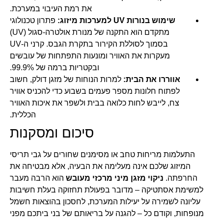
את רמת העיבוי במערכת.
שימוש בנורות UV למערכות מיזוג:
פתרון טכנולוגי
מתקדם הוא התקנה של מנורת אולטרה-סגול (UV)
בסמוך לסוללת הקירור בתקרת הגבס. קרני ה-UV
מעקרות את האוויר ומונעות התפתחות של עובשים
ובקטריות ברמה של 99.9%.
אווררו את הבית:
למרות הנוחות של מזגן דולק, חשוב
לפתוח חלונות מספר פעמים בשבוע כדי להכניס אוויר
צח, לייבש לחות כלואה בבית ולשפר את איכות האוויר
הכללית.
סיכום ומסקנות
התעלמות מריחות טחב או מסימנים שחורים על גבי תריסי
המיזוג שלכם אינה מעלימה את הבעיה, אלא מבטיחה את
החרפתה.
ניקוי מזגן מיני מרכזי מעובש
הוא הרבה מעבר
למשימת אסתטיקה – מדובר בפעולת תחזוקה בעלת חשיבות
עליונה לשמירה על יעילות המערכת, לחסכון בהוצאות חשמל
מנופחות, וקודם כל – להגנה על בריאותם של בני ביתכם מפני