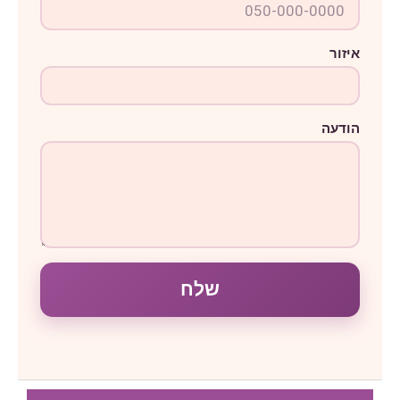
ע
ה
א
י
איזור
ז
ו
ר
הודעה
שלח