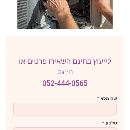
לייעוץ בחינם השאירו פרטים או
חייגו:
052-444-0565
ט
שם מלא
*
ל
פ
ו
ן
ה
טלפון
*
ו
ד