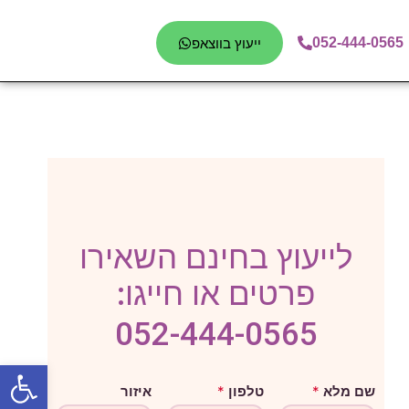
052-444-0565
ייעוץ בווצאפ
לייעוץ בחינם השאירו
פרטים או חייגו:
052-444-0565
פתח סרגל
ט
שם מלא
*
טלפון
*
איזור
ל