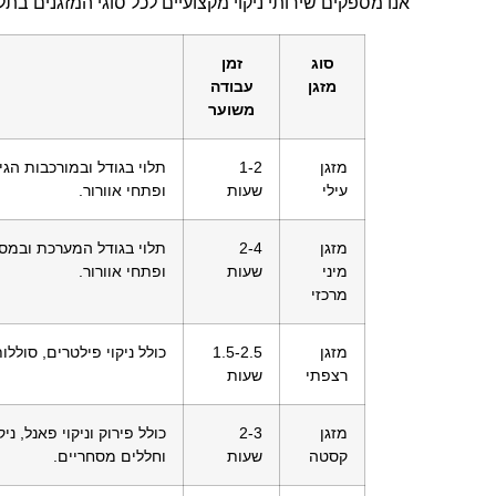
אנו מספקים שירותי ניקוי מקצועיים לכל סוגי המזגנים בת
סוג
זמן
מזגן
עבודה
משוער
מזגן
1-2
תלוי בגודל ובמורכבות הגי
עילי
שעות
ופתחי אוורור.
מזגן
2-4
תלוי בגודל המערכת ובמספר
מיני
שעות
ופתחי אוורור.
מרכזי
מזגן
1.5-2.5
כולל ניקוי פילטרים, סוללות
רצפתי
שעות
מזגן
2-3
כולל פירוק וניקוי פאנל, נ
קסטה
שעות
וחללים מסחריים.