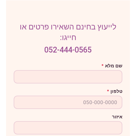
לייעוץ בחינם השאירו פרטים או
חייגו:
052-444-0565
ט
שם מלא
*
ל
פ
ו
ן
א
טלפון
*
י
ז
ו
ר
מ
ל
איזור
א