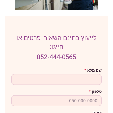
לייעוץ בחינם השאירו פרטים או
חייגו:
052-444-0565
ט
שם מלא
*
ל
פ
ו
ן
ש
טלפון
*
ם
מ
ל
א
איזור