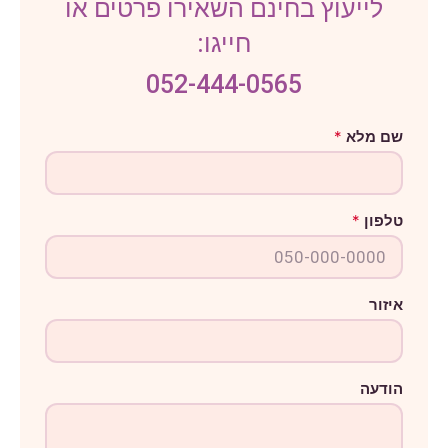
לייעוץ בחינם השאירו פרטים או
חייגו:
052-444-0565
ש
שם מלא
*
ם
ה
ו
ד
ע
טלפון
*
ה
א
י
ז
ו
ר
איזור
הודעה