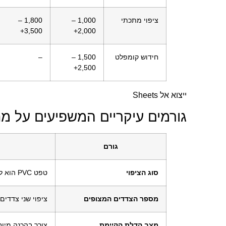
ציפוי מתכתי
1,000 –
1,800 –
3,500+
2,000+
חידוש קומפלט
1,500 –
–
2,500+
ייצוא אל Sheets
גורמים עיקריים המשפיעים על מחי
גורם
סוג הציפוי
טפט PVC הוא לרוב הזול ביותר, פורניר ומתכת יקרים יותר.
מספר הצדדים המצופים
ציפוי שני צדדים
מצב הדלת הקיימת
צורך בהכנה מיוחד