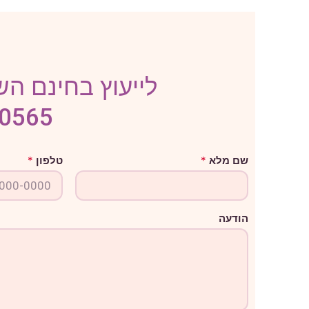
לייעוץ בחינם השא
-0565
ש
שם מלא
*
טלפון
*
ם
ט
ל
פ
ו
הודעה
ן
ה
ו
ד
ע
ה