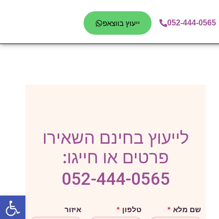
052-444-0565
ייעוץ בווצאפ
לייעוץ בחינם השאירו
פרטים או חייגו:
052-444-0565
פתח סרגל
מ
שם מלא
*
טלפון
*
איזור
ל