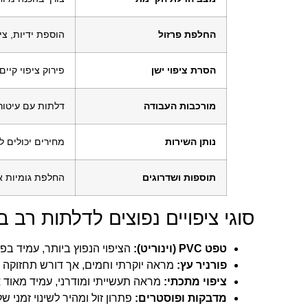
החלפת פרזול
הוספת ידיות, צי
הסרת ציפוי ישן
פירוק ציפוי קיים כרו
מורכבות העבודה
דלתות עם עיטורי
נותן השירות
מחירים יכולים ל
תוספות ושדרוגים
החלפת גומיות אט
סוגי ציפויים נפוצים לדלתות רב ב
טפט PVC (וינוריט):
הציפוי הנפוץ ביותר, עמיד בפ
פורניר עץ:
מראה יוקרתי וחמים, אך דורש תחזוקה וי
ציפוי מתכתי:
מראה תעשייתי ומודרני, עמיד מאוד א
מדבקות ופוסטרים:
פתרון זול ומהיר לשינוי זמני 