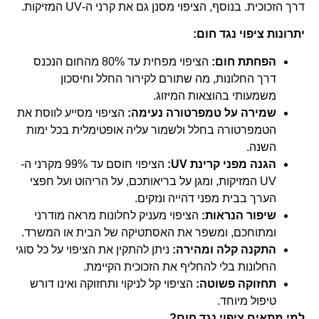
דרך הזכוכית. בנוסף, הציפוי מסנן גם את קרני ה-UV המזיקות.
יתרונות ציפוי נגד חום:
הפחתת חום:
הציפוי מפחית עד 80% מהחום הנכנס
דרך החלונות, מה שתורם לקירור החלל וחיסכון
משמעותי בהוצאות המיזוג.
שמירה על טמפרטורה נעימה:
הציפוי מסייע לווסת את
הטמפרטורה בחלל ולשמור עליה אופטימלית בכל ימות
השנה.
הגנה מפני קרינת UV:
הציפוי חוסם עד 99% מקרני ה-
UV המזיקות, ומגן על בריאותכם, על הריהוט ועל חפצי
הערך בבית מפני דהייה ונזקים.
שיפור הנראות:
הציפוי מעניק לחלונות מראה מודרני
ומתוחכם, ומשפר את האסתטיקה של הבית או המשרד.
התקנה קלה ומהירה:
ניתן להתקין את הציפוי על כל סוגי
החלונות בלי להחליף את הזכוכית הקיימת.
תחזוקה פשוטה:
הציפוי קל לניקוי ותחזוקה ואינו דורש
טיפול מיוחד.
למי מתאים ציפוי נגד חום?