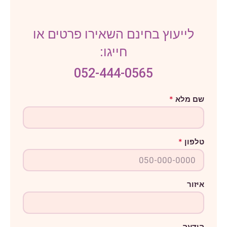
לייעוץ בחינם השאירו פרטים או
חייגו:
052-444-0565
ש
שם מלא
*
ם
ט
ל
פ
ו
טלפון
*
ן
ה
ו
ד
ע
ה
איזור
הודעה