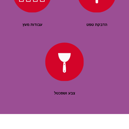
הדבקת טפט
עבודות מעץ
צבע ושפכטל