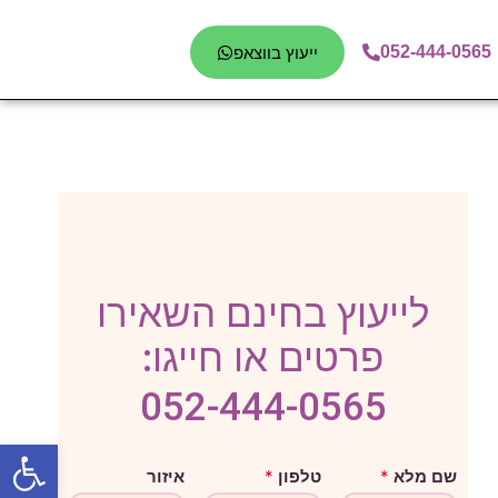
052-444-0565
ייעוץ בווצאפ
לייעוץ בחינם השאירו
פרטים או חייגו:
052-444-0565
פתח סרגל
א
שם מלא
*
טלפון
*
איזור
י