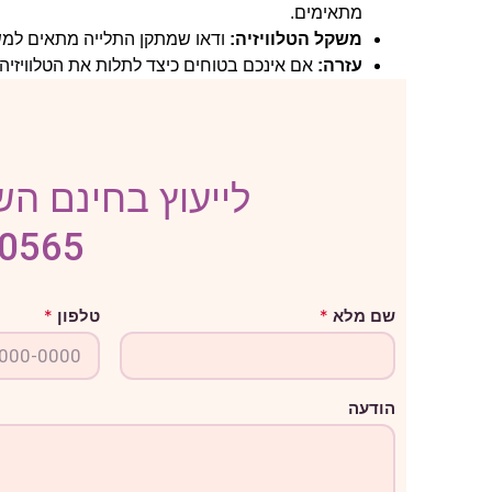
מתאימים.
משקל הטלוויזיה:
ודאו שמתקן התלייה מתאים למשק
עזרה:
אם אינכם בטוחים כיצד לתלות את הטלוויזיה,
לייעוץ בחינם השא
-0565
ה
שם מלא
*
טלפון
*
ו
ד
ע
ה
ט
הודעה
ל
פ
ו
ן
מ