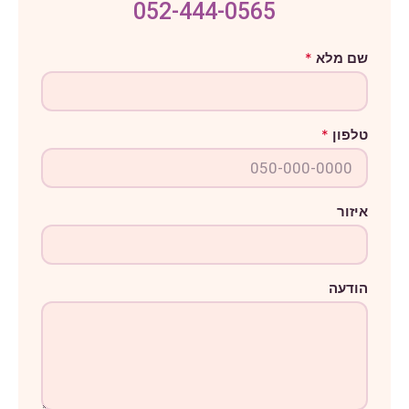
052-444-0565
מ
שם מלא
*
ל
א
ש
ם
ה
טלפון
*
ו
ד
ע
ה
איזור
הודעה