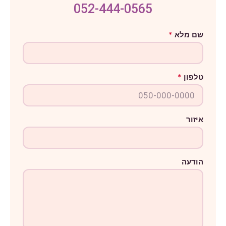
052-444-0565
מ
שם מלא
*
ל
א
ש
ם
ה
טלפון
*
ו
ד
ע
ה
איזור
הודעה