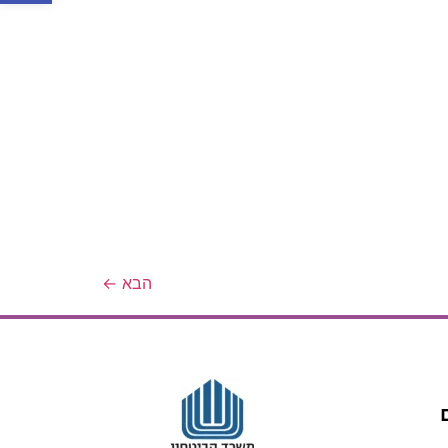
הבא
←